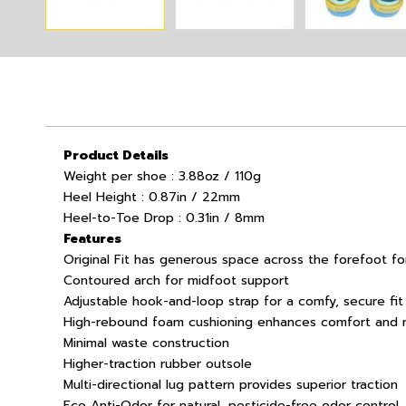
Product Details
Weight per shoe : 3.88oz / 110g
Heel Height : 0.87in / 22mm
Heel-to-Toe Drop : 0.31in / 8mm
Features
Original Fit has generous space across the forefoot fo
Contoured arch for midfoot support
Adjustable hook-and-loop strap for a comfy, secure fi
High-rebound foam cushioning enhances comfort and
Minimal waste construction
Higher-traction rubber outsole
Multi-directional lug pattern provides superior traction
Eco Anti-Odor for natural, pesticide-free odor control