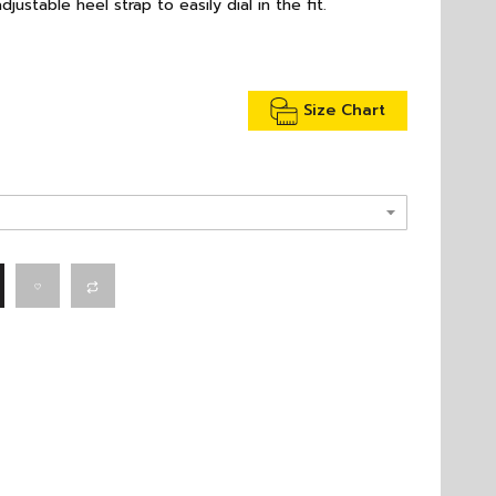
ustable heel strap to easily dial in the fit.
Size Chart