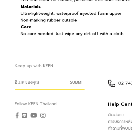
Materials
Ultra-lightweight, waterproof injected foam upper
Non-marking rubber outsole
Care
No care needed. Just wipe any dirt off with a cloth.
Keep up with KEEN
SUBMIT
02 743
Help Cen
Follow KEEN Thailand
ติดต่อเรา
การบริการหล
คำถามที่พบบ่