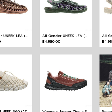
All Gender UNEEK LEA (TERRAIN BISON)
All Gender UNEEK LEA (GREEN SPRING) KEEN X Henrik Vibskov
0
฿4,950.00
฿4,9
Women's UNEEK 360 (ATMOSPHERE BIRCH)
Women's Jasper Zionic Sneaker X Pilgrim Surf + Supply