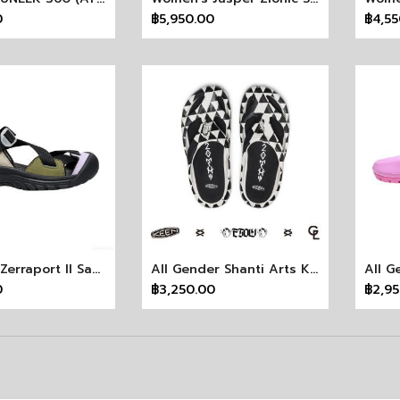
0
฿5,950.00
฿4,55
Women's Zerraport II Sandal X More Trees-Silver Lining/Black
All Gender Shanti Arts KEEN X ESOW X GINZA GL
0
฿3,250.00
฿2,9