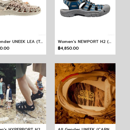
All Gender UNEEK LEA (TANGERINE CREAM) KEEN X Henrik Vibskov
Women's NEWPORT H2 (NEW WAVE OF ADVENTURE) KEEN X YESEYESEE
50.00
฿4,850.00
Women's HYPERPORT H2 Snow Peak (SP TRIPLE BLACK)
All Gender UNEEK (CARNIVAL SAFARI) KEEN X Carnival