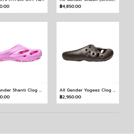
0.00
฿4,850.00
All Gender Shanti Clog X Madhappy
All Gender Yogeez Clog X Pilgrim Surf + Supply
50.00
฿2,950.00