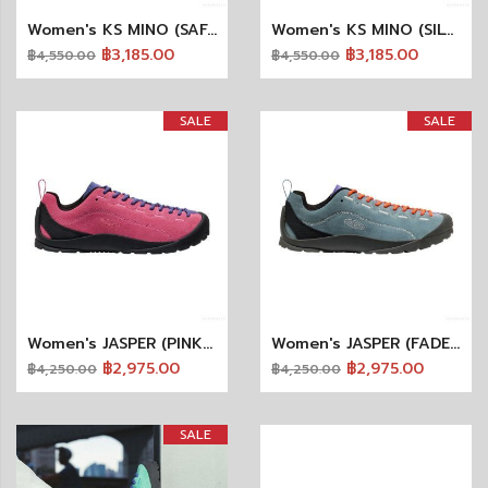
Women's KS MINO (SAFARI/BIRCH)
Women's KS MINO (SILVER BIRCH/BLACK)
฿3,185.00
฿3,185.00
฿4,550.00
฿4,550.00
SALE
SALE
Women's JASPER (PINK LEMONADE/SKIPPER BLUE)
Women's JASPER (FADED DENIM/SKIPPER BLUE)
฿2,975.00
฿2,975.00
฿4,250.00
฿4,250.00
SALE