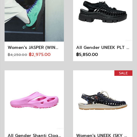
Women's JASPER (WINTER GREEN/PURPLE OPULENCE)
All Gender UNEEK PLT (BLACK/BLACK)
฿2,975.00
฿5,850.00
฿4,250.00
SALE
All Gender Shanti Clog X Madhappy
Women's UNEEK (SKY CAPTAIN/BIRCH)