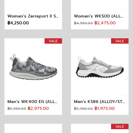
Women's Zerraport II Sandal X More Trees-Silver Lining/Black
Women's WK500 (ALLOY/STEEL GREY)
฿4,250.00
฿2,475.00
฿4,950.00
SALE
SALE
Men's WK400 EG (ALLOY/STEEL GREY)
Men's KS86 (ALLOY/STAR WHITE)
฿2,975.00
฿1,975.00
฿5,950.00
฿3,950.00
SALE