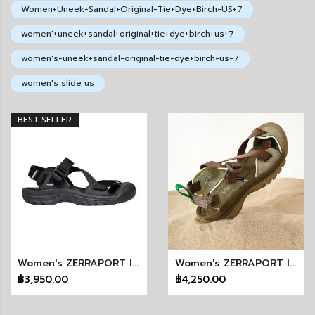
Women+Uneek+Sandal+Original+Tie+Dye+Birch+US+7
women'+uneek+sandal+original+tie+dye+birch+us+7
women's+uneek+sandal+original+tie+dye+birch+us+7
women's slide us
BEST SELLER
Women's ZERRAPORT II (BLACK/BLACK)
Women's ZERRAPORT II (OPEN YY SENECA ROCK) KEEN X OPEN YY
฿3,950.00
฿4,250.00