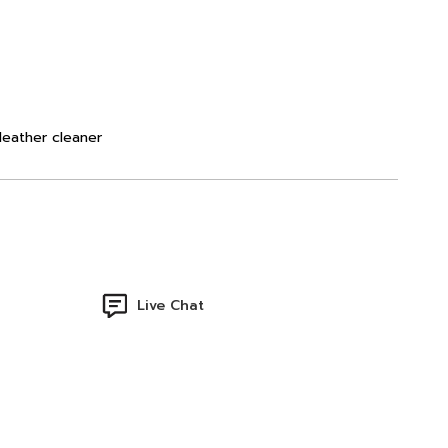
leather cleaner
Live Chat