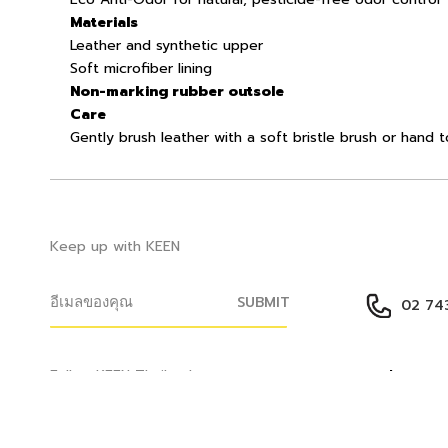
Materials
Leather and synthetic upper
Soft microfiber lining
Non-marking rubber outsole
Care
Gently brush leather with a soft bristle brush or hand 
Keep up with KEEN
SUBMIT
02 743
Help Cen
Follow KEEN Thailand
ติดต่อเรา
การบริการหล