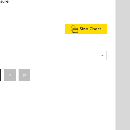
sure.
Size Chart