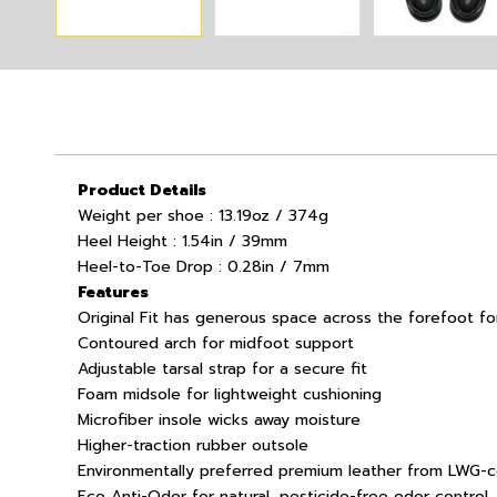
Product Details
Weight per shoe : 13.19oz / 374g
Heel Height : 1.54in / 39mm
Heel-to-Toe Drop : 0.28in / 7mm
Features
Original Fit has generous space across the forefoot fo
Contoured arch for midfoot support
Adjustable tarsal strap for a secure fit
Foam midsole for lightweight cushioning
Microfiber insole wicks away moisture
Higher-traction rubber outsole
Environmentally preferred premium leather from LWG-ce
Eco Anti-Odor for natural, pesticide-free odor control