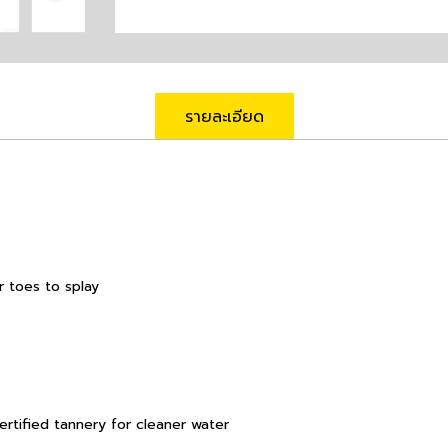
รายละเอียด
r toes to splay
rtified tannery for cleaner water